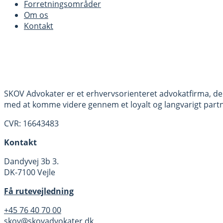
Forretningsområder
Om os
Kontakt
SKOV Advokater er et erhvervsorienteret advokatfirma, der
med at komme videre gennem et loyalt og langvarigt part
CVR: 16643483
Kontakt
Dandyvej 3b 3.
DK-7100 Vejle
Få rutevejledning
+45 76 40 70 00
skov@skovadvokater.dk