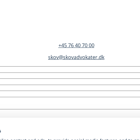
Dandyvej 3B 3.
DK-7100 Vejle
+45 76 40 70 00
skov@skovadvokater.dk
s