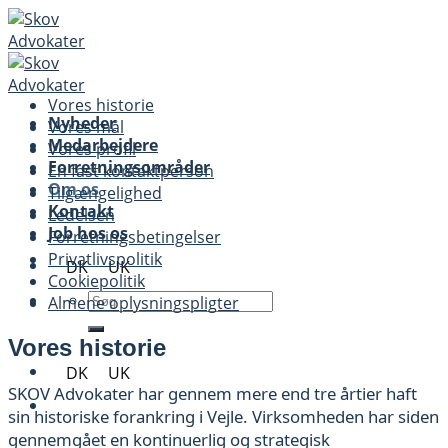
Skip
to
content
Vores historie
Nyheder
Vores mål
Medarbejdere
Vores profil
Forretningsområder
En fast kontaktperson
Om os
Tilgængelighed
Kontakt
Ledelsen
Job hos os
Forretningsbetingelser
Privatlivspolitik
DK
UK
Cookiepolitik
Almene oplysningspligter
Vores historie
DK
UK
SKOV Advokater har gennem mere end tre årtier haft
sin historiske forankring i Vejle. Virksomheden har siden
gennemgået en kontinuerlig og strategisk