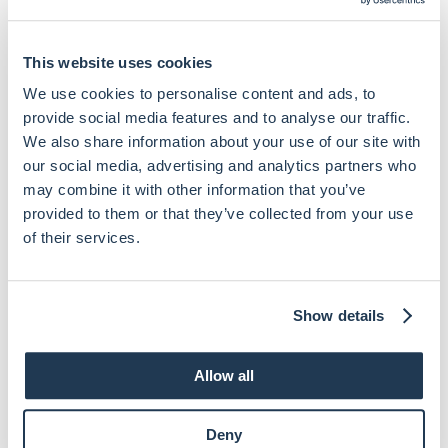
Få rutevejledning
+45 76 40 70 00
This website uses cookies
skov@skovadvokater.dk
We use cookies to personalise content and ads, to
Facebook
provide social media features and to analyse our traffic.
LinkedIN
We also share information about your use of our site with
GENVEJE
our social media, advertising and analytics partners who
may combine it with other information that you’ve
Medarbejdere
provided to them or that they’ve collected from your use
Forretningsområder
of their services.
Om os
Kontakt
Show details
Allow all
SKOV Advokater er et erhvervsorienteret advokatfirma,
der yder juridisk rådgivning inden for en lang række
Deny