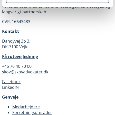
forretnings- og retsområder. Vores mål er at hjælpe
vores kunder med at komme videre gennem et loyalt og
langvarigt partnerskab.
CVR: 16643483
Kontakt
Dandyvej 3b 3.
DK-7100 Vejle
Få rutevejledning
+45 76 40 70 00
skov@skovadvokater.dk
Facebook
LinkedIN
Genveje
Medarbejdere
Forretningsområder