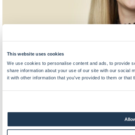
This website uses cookies
We use cookies to personalise content and ads, to provide so
share information about your use of our site with our social
it with other information that you’ve provided to them or that 
Allow