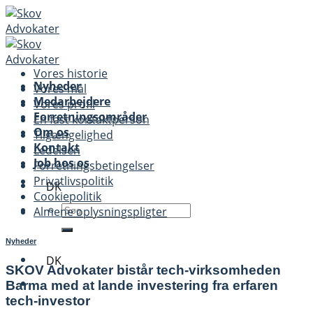
Skip
to
content
Vores historie
Nyheder
Vores mål
Medarbejdere
Vores profil
Forretningsområder
En fast kontaktperson
Om os
Tilgængelighed
Kontakt
Ledelsen
Job hos os
Forretningsbetingelser
Privatlivspolitik
DK
Cookiepolitik
Almene oplysningspligter
Nyheder
DK
SKOV Advokater bistår tech-virksomheden
Barma med at lande investering fra erfaren
tech-investor