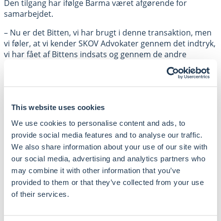
Den tilgang har ifølge Barma været afgørende for
samarbejdet.
– Nu er det Bitten, vi har brugt i denne transaktion, men
vi føler, at vi kender SKOV Advokater gennem det indtryk,
vi har fået af Bittens indsats og gennem de andre
løbende opgaver, SKOV Advokater har løst for os. Det
har været helt centralt, at Bitten har den faglige
tyngde og erfaring, hun har vist og bevist gennem
forløbet. Det har været en aktiv deltagelse og en
indgående forretningsforståelse, der har spillet en stor
This website uses cookies
rolle i den tillid, vi har til Bitten og SKOV Advokater,
We use cookies to personalise content and ads, to
fortæller Emil Skjold.
provide social media features and to analyse our traffic.
We also share information about your use of our site with
Hos SKOV Advokater glæder man sig over at have
bidraget til transaktionen og ser frem til at bistå i Barmas
our social media, advertising and analytics partners who
fortsatte vækstrejse på de internationale markeder.
may combine it with other information that you’ve
provided to them or that they’ve collected from your use
of their services.