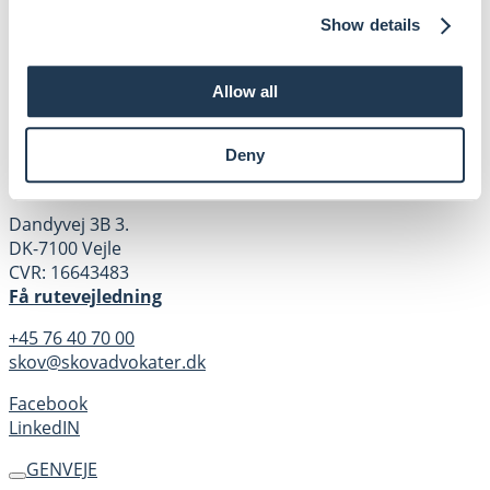
Show details
KONTAKT
SKOV Advokater er et erhvervsorienteret advokatfirma,
Allow all
der yder juridisk rådgivning inden for en lang række
forretnings- og retsområder. Vores mål er at hjælpe
Deny
vores kunder med at komme videre gennem et loyalt og
langvarigt partnerskab.
Dandyvej 3B 3.
DK-7100 Vejle
CVR: 16643483
Få rutevejledning
+45 76 40 70 00
skov@skovadvokater.dk
Facebook
LinkedIN
GENVEJE