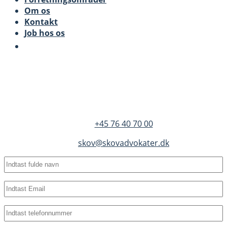
Om os
Kontakt
Job hos os
SKOV Advokater
Dandyvej 3B 3.
DK-7100 Vejle
+45 76 40 70 00
skov@skovadvokater.dk
Fulde
navn
(Required)
Email
(Required)
Telefon
(Required)