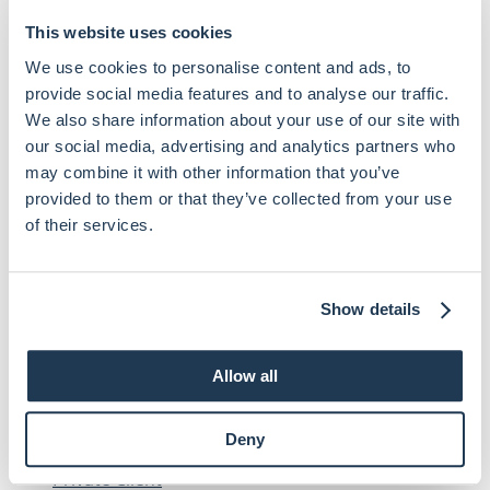
tba@skovadvokater.dk
This website uses cookies
Ansættelses- og arbejdsforhold
Bestyrelses- og ledelsesrådgivning
We use cookies to personalise content and ads, to
Bolighandler
provide social media features and to analyse our traffic.
Entreprise
We also share information about your use of our site with
Fast ejendom & projektudvikling
our social media, advertising and analytics partners who
Finansiering
may combine it with other information that you’ve
Forsikring og erstatning
provided to them or that they’ve collected from your use
GDPR
of their services.
Generationsskifte
Insolvensret og rekonstruktion
IP-rettigheder
IT
Show details
Konkurrenceret
Kontrakter
Allow all
Leje-/erhvervslejeforhold
Markedsføringsforhold
Mediation
Deny
Miljø, forsyning og infrastruktur
Private Client