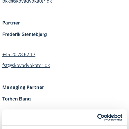
bkk@skovadvokater.dk
Partner
Frederik Stentebjerg
+45 20 78 62 17
fst@skovadvokater.dk
Managing Partner
Torben Bang
+45 20 21 69 72