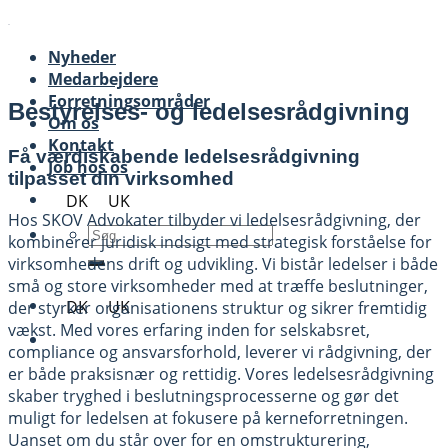
Skip
to
Nyheder
content
Medarbejdere
Forretningsområder
Bestyrelses- og ledelsesrådgivning
Om os
Kontakt
Få værdiskabende ledelsesrådgivning
Job hos os
tilpasset din virksomhed
DK
UK
Hos SKOV Advokater tilbyder vi ledelsesrådgivning, der
kombinerer juridisk indsigt med strategisk forståelse for
virksomhedens drift og udvikling. Vi bistår ledelser i både
små og store virksomheder med at træffe beslutninger,
DK
UK
der styrker organisationens struktur og sikrer fremtidig
vækst. Med vores erfaring inden for selskabsret,
compliance og ansvarsforhold, leverer vi rådgivning, der
er både praksisnær og rettidig. Vores ledelsesrådgivning
skaber tryghed i beslutningsprocesserne og gør det
muligt for ledelsen at fokusere på kerneforretningen.
Uanset om du står over for en omstrukturering,