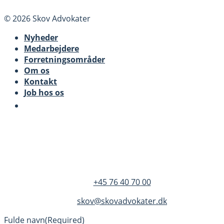
© 2026 Skov Advokater
Nyheder
Medarbejdere
Forretningsområder
Om os
Kontakt
Job hos os
SKOV Advokater
Dandyvej 3B 3.
DK-7100 Vejle
+45 76 40 70 00
skov@skovadvokater.dk
Fulde navn
(Required)