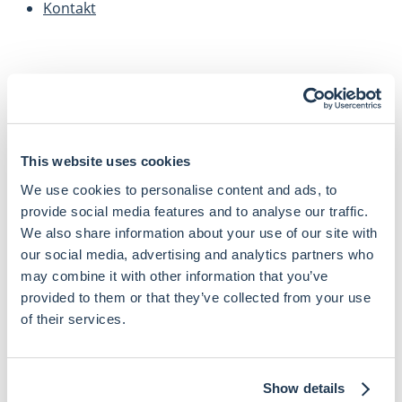
Kontakt
SKOV Advokater er et erhvervsorienteret advokatfirma,
der yder juridisk rådgivning inden for en lang række
This website uses cookies
forretnings- og retsområder. Vores mål er at hjælpe
vores kunder med at komme videre gennem et loyalt og
We use cookies to personalise content and ads, to
langvarigt partnerskab.
provide social media features and to analyse our traffic.
We also share information about your use of our site with
CVR: 16643483
our social media, advertising and analytics partners who
Kontakt
may combine it with other information that you’ve
provided to them or that they’ve collected from your use
Dandyvej 3b 3.
of their services.
DK-7100 Vejle
Få rutevejledning
Show details
+45 76 40 70 00