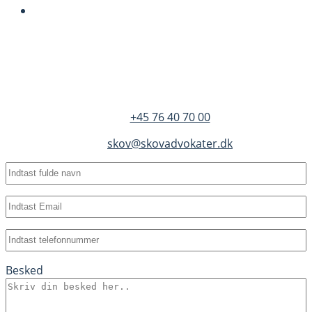
SKOV Advokater
Dandyvej 3B 3.
DK-7100 Vejle
+45 76 40 70 00
skov@skovadvokater.dk
Fulde
navn
(Required)
Email
(Required)
Telefon
(Required)
Besked