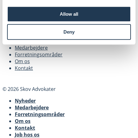
skov@skovadvokater.dk
Allow all
Facebook
LinkedIN
Deny
Genveje
Medarbejdere
Forretningsområder
Om os
Kontakt
© 2026 Skov Advokater
Nyheder
Medarbejdere
Forretningsområder
Om os
Kontakt
Job hos os