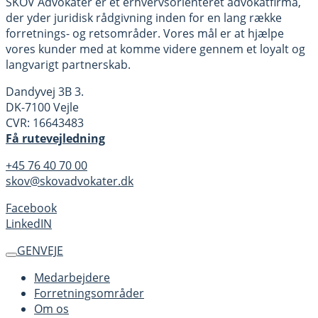
SKOV Advokater er et erhvervsorienteret advokatfirma,
der yder juridisk rådgivning inden for en lang række
forretnings- og retsområder. Vores mål er at hjælpe
vores kunder med at komme videre gennem et loyalt og
langvarigt partnerskab.
Dandyvej 3B 3.
DK-7100 Vejle
CVR: 16643483
Få rutevejledning
+45 76 40 70 00
skov@skovadvokater.dk
Facebook
LinkedIN
GENVEJE
Medarbejdere
Forretningsområder
Om os