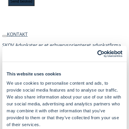
KONTAKT
SKOV Advokater er et erhvervsorienteret advokatfirma,
der yder juridisk rådgivning inden for en lang række
forretnings- og retsområder. Vores mål er at hjælpe
vores kunder med at komme videre gennem et loyalt og
langvarigt partnerskab.
This website uses cookies
Dandyvej 3B 3.
We use cookies to personalise content and ads, to
DK-7100 Vejle
provide social media features and to analyse our traffic.
CVR: 16643483
We also share information about your use of our site with
Få rutevejledning
our social media, advertising and analytics partners who
may combine it with other information that you’ve
+45 76 40 70 00
skov@skovadvokater.dk
provided to them or that they’ve collected from your use
of their services.
Facebook