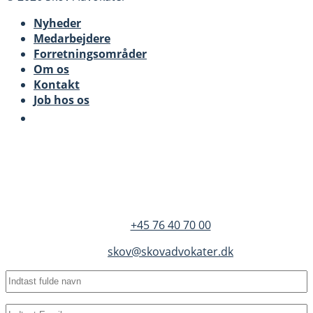
Nyheder
Medarbejdere
Forretningsområder
Om os
Kontakt
Job hos os
SKOV Advokater
Dandyvej 3B 3.
DK-7100 Vejle
+45 76 40 70 00
skov@skovadvokater.dk
Fulde
navn
(Required)
Email
(Required)